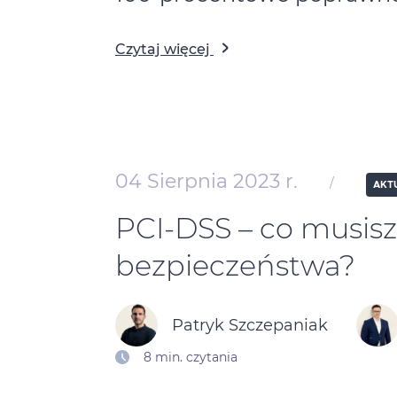
Czytaj więcej
04 Sierpnia 2023 r.
/
AKT
PCI‑DSS – co musisz
bezpieczeństwa?
Patryk Szczepaniak
8 min. czytania