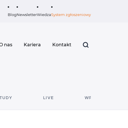
Blog
Newsletter
Wiedza
System zgłoszeniowy
O nas
Kariera
Kontakt
STUDY
LIVE
WPISY GOŚCINNE