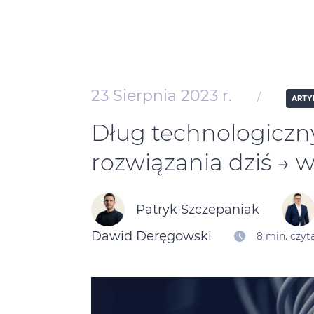
23 Sierpnia 2023 r.
/
ARTY
Dług technologiczny 
rozwiązania dziś → w
Patryk Szczepaniak
Dawid Deręgowski
8 min. czyt