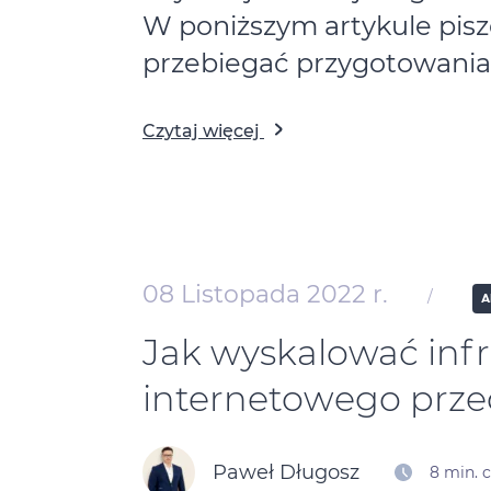
W poniższym artykule pis
przebiegać przygotowania 
Czytaj więcej
08 Listopada 2022 r.
/
A
Jak wyskalować infr
internetowego prze
Paweł Długosz
8 min. 