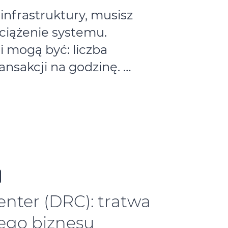
infrastruktury, musisz
iążenie systemu.
 mogą być: liczba
ansakcji na godzinę. …
enter (DRC): tratwa
ego biznesu