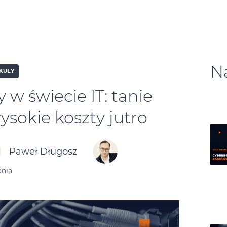
N
KUŁY
w świecie IT: tanie
ysokie koszty jutro
Paweł Długosz
ania