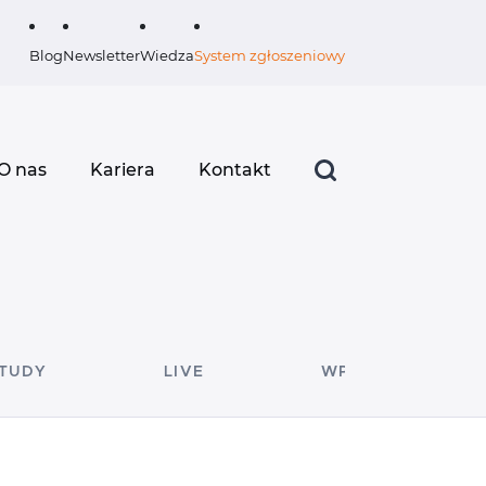
Blog
Newsletter
Wiedza
System zgłoszeniowy
O nas
Kariera
Kontakt
STUDY
LIVE
WPISY GOŚCINNE