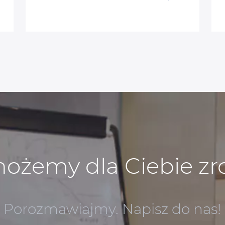
ożemy dla Ciebie zr
Porozmawiajmy. Napisz do nas!