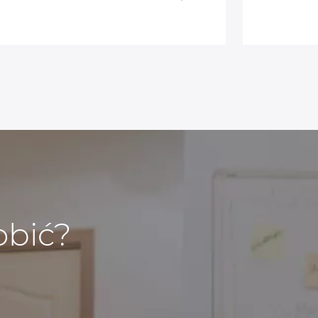
obić?