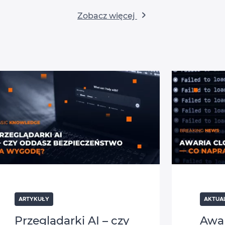
Zobacz więcej
ARTYKUŁY
AKTUA
Przeglądarki AI – czy
Awar