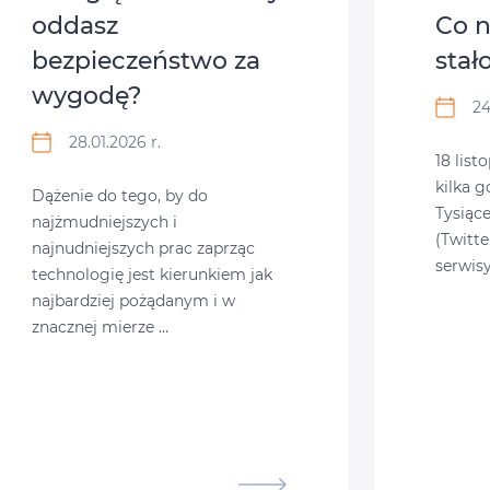
oddasz
Co n
bezpieczeństwo za
stał
wygodę?
24
28.01.2026 r.
18 list
kilka g
Dążenie do tego, by do
Tysiąc
najżmudniejszych i
(Twitte
najnudniejszych prac zaprząc
serwis
technologię jest kierunkiem jak
najbardziej pożądanym i w
znacznej mierze …