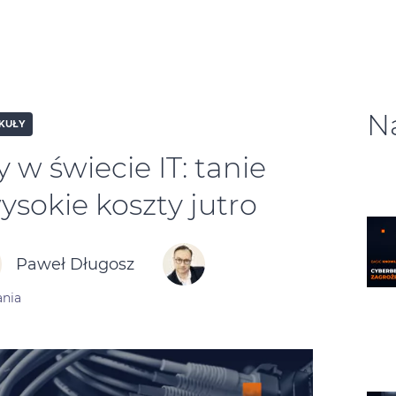
N
KUŁY
w świecie IT: tanie
ysokie koszty jutro
Paweł Długosz
ania