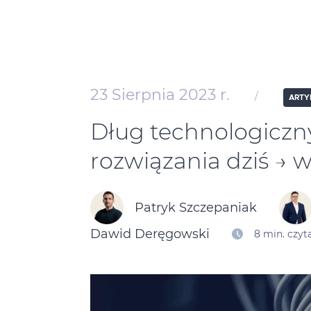
23 Sierpnia 2023 r.
/
ARTY
Dług technologiczny 
rozwiązania dziś → w
Patryk Szczepaniak
Dawid Deręgowski
8 min. czyt