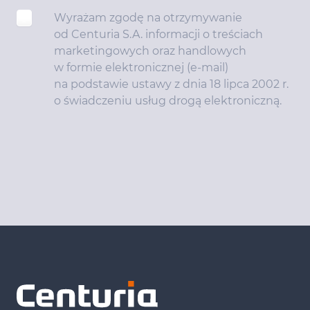
Wyrażam zgodę na otrzymywanie
od Centuria S.A. informacji o treściach
marketingowych oraz handlowych
w formie elektronicznej (e-mail)
na podstawie ustawy z dnia 18 lipca 2002 r.
o świadczeniu usług drogą elektroniczną.