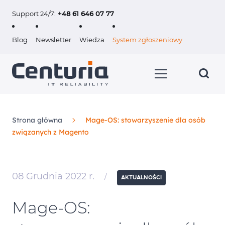
Support 24/7:
+48 61 646 07 77
Blog
Newsletter
Wiedza
System zgłoszeniowy
Strona główna
Mage-OS: stowarzyszenie dla osób
związanych z Magento
Usługi
Klienci
08 Grudnia 2022 r.
/
AKTUALNOŚCI
O nas
Mage‑OS:
Kariera