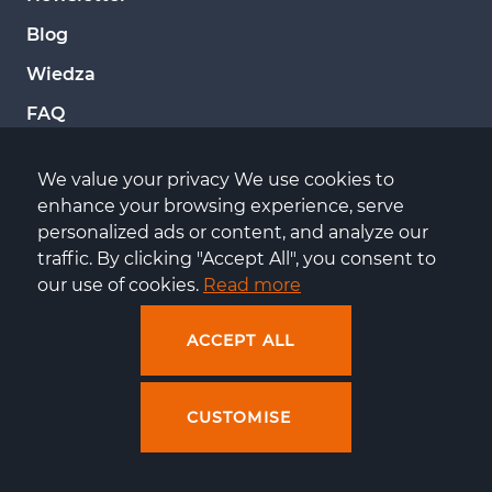
Blog
Wiedza
FAQ
TECHNOLOGIE
We value your privacy We use cookies to 
enhance your browsing experience, serve 
personalized ads or content, and analyze our 
Administracja serwerami
traffic. By clicking "Accept All", you consent to 
Serwery dedykowane
our use of cookies. 
Read more
Cloud hosting
ACCEPT ALL
Amazon Web Services
Google Cloud Platform
CUSTOMISE
Microsoft Azure
Wsparcie DevOps