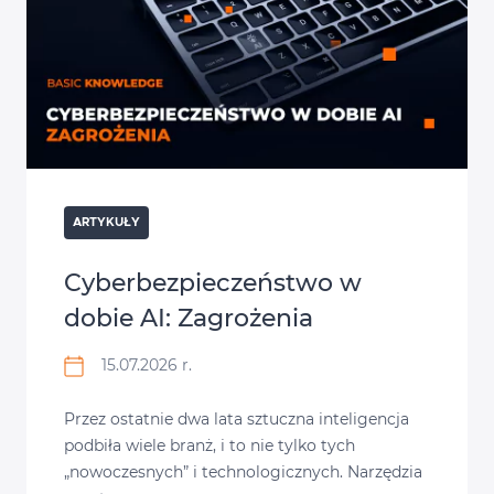
ARTYKUŁY
Cyberbezpieczeństwo w
dobie AI: Zagrożenia
15.07.2026 r.
Przez ostatnie dwa lata sztuczna inteligencja
podbiła wiele branż, i to nie tylko tych
„nowoczesnych” i technologicznych. Narzędzia