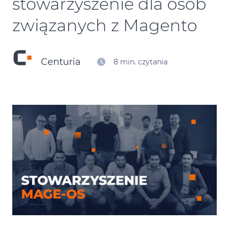
stowarzyszenie dla osób
Kontakt
związanych z Magento
Kalendarz Black Friday
Centuria
8 min. czytania