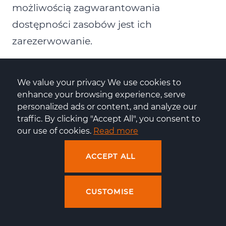
możliwością zagwarantowania
dostępności zasobów jest ich
zarezerwowanie.
6) Dobre przygotowanie zarówno
infrastruktury, jak i aplikacji na Black
We value your privacy We use cookies to 
enhance your browsing experience, serve 
Friday pozwoli Ci uniknąć strat
personalized ads or content, and analyze our 
finansowych, będzie korzystne
traffic. By clicking "Accept All", you consent to 
our use of cookies. 
Read more
wizerunkowo i przekona klientów
do dokonania zakupów.
ACCEPT ALL
7)
Dowiedz się, jak to robimy w Centurii
!
CUSTOMISE