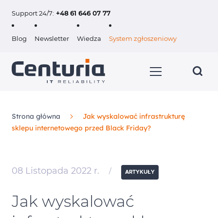
Support 24/7:
+48 61 646 07 77
Blog
Newsletter
Wiedza
System zgłoszeniowy
Strona główna
Jak wyskalować infrastrukturę
sklepu internetowego przed Black Friday?
Usługi
Klienci
08 Listopada 2022 r.
/
ARTYKUŁY
O nas
Jak wyskalować
Kariera