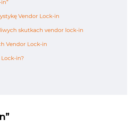
-in”
ystykę Vendor Lock-in
liwych skutkach vendor lock-in
ach
Vendor
Lock-in
 Lock-in?
in”