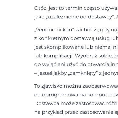
Otóż, jest to termin często używ
jako „uzależnienie od dostawcy”. 
„Vendor lock‑in” zachodzi, gdy or
z konkretnym dostawcą usług lub
jest skomplikowane lub niemal n
lub komplikacji. Wyobraź sobie, 
go wyjąć ani użyć do otwarcia inn
– jesteś jakby „zamknięty” z jed
To zjawisko można zaobserwować
od oprogramowania komputeroweg
Dostawca może zastosować różne 
na przykład przez zastosowanie sp