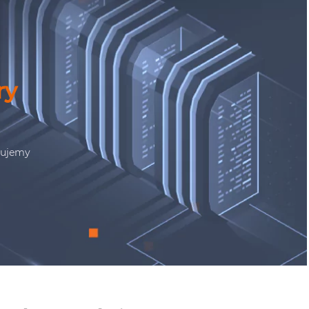
ry
tujemy