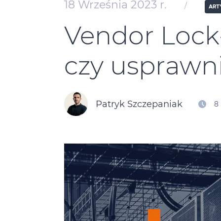
18 Września 2023 r.
/
ART
Vendor Lock‑
czy usprawn
Patryk Szczepaniak
8