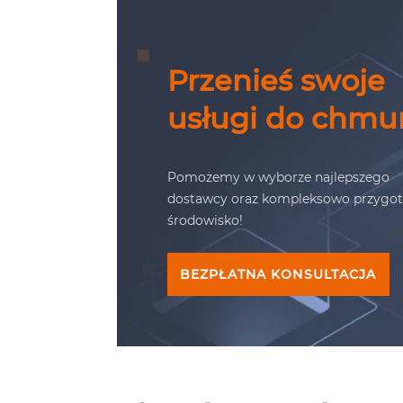
Przenieś swoje
usługi do chmu
Pomożemy w wyborze najlepszego
dostawcy oraz kompleksowo przygo
środowisko!
BEZPŁATNA KONSULTACJA