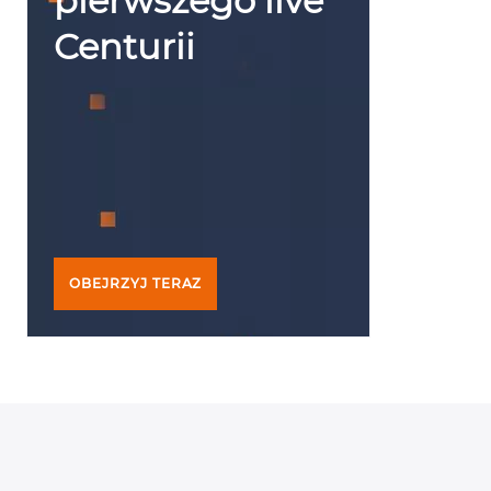
pierwszego live
Centurii
OBEJRZYJ TERAZ