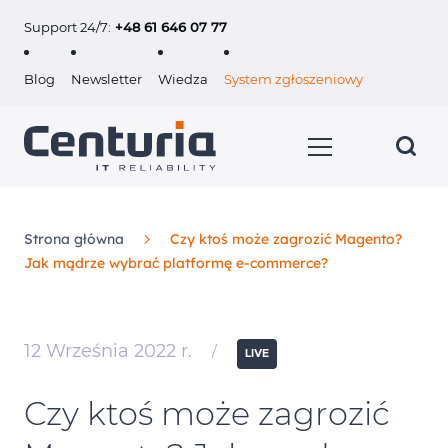
Support 24/7:
+48 61 646 07 77
Blog
Newsletter
Wiedza
System zgłoszeniowy
Strona główna
Czy ktoś może zagrozić Magento?
Jak mądrze wybrać platformę e-commerce?
Usługi
Klienci
12 Września 2022 r.
/
LIVE
O nas
Czy ktoś może zagrozić
Kariera