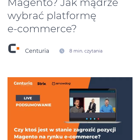
Magento? Jak mądrze
Kontakt
wybrać platformę
e‑commerce?
Kalendarz Black Friday
Centuria
8 min. czytania