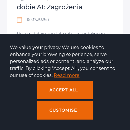
dobie AI: Zagrożenia
15.07.2026 r.
Przez ostatnie dwa lata sztuczna inteligencja
podbiła wiele branż, i to nie tylko tych
We value your privacy We use cookies to 
„nowoczesnych” i technologicznych. Narzędzia
enhance your browsing experience, serve 
oparte o …
personalized ads or content, and analyze our 
traffic. By clicking "Accept All", you consent to 
our use of cookies. 
Read more
ACCEPT ALL
CUSTOMISE