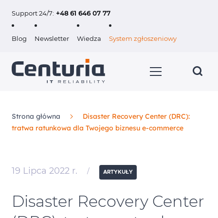
Support 24/7:
+48 61 646 07 77
Blog
Newsletter
Wiedza
System zgłoszeniowy
Strona główna
Disaster Recovery Center (DRC):
tratwa ratunkowa dla Twojego biznesu e-commerce
Usługi
Klienci
19 Lipca 2022 r.
/
ARTYKUŁY
O nas
Disaster Recovery Center
Kariera