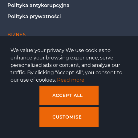
Polityka antykorupcyjna
Polityka prywatności
BIZNES
Disaster Recovery Plan
We value your privacy We use cookies to 
enhance your browsing experience, serve 
IT Project Management
personalized ads or content, and analyze our 
Audyt infrastruktury e-commerce
traffic. By clicking "Accept All", you consent to 
our use of cookies. 
Read more
Rozporządzenie DORA – wdrożenie i zgodność 
ICT
ACCEPT ALL
Wdrożenie Microsoft 365
Zarządzanie i administracja infrastrukturą
CUSTOMISE
Migracja do Azure
Migracja do Microsoft Exchange