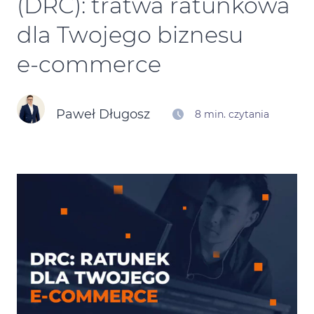
(DRC): tratwa ratunkowa
Kontakt
dla Twojego biznesu
e‑commerce
Kalendarz Black Friday
Paweł Długosz
8 min. czytania