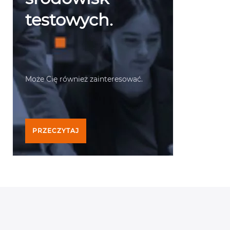
testowych.
Może Cię również zainteresować.
PRZECZYTAJ