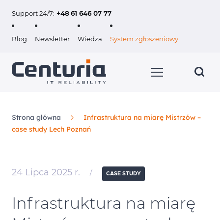
Support 24/7:
+48 61 646 07 77
Blog
Newsletter
Wiedza
System zgłoszeniowy
Strona główna
Infrastruktura na miarę Mistrzów –
case study Lech Poznań
Usługi
Klienci
24 Lipca 2025 r.
/
CASE STUDY
O nas
Infrastruktura na miarę
Kariera