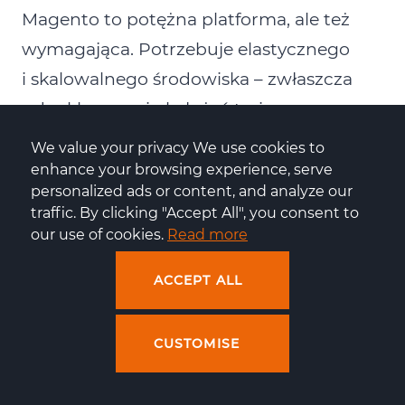
Magento to potężna platforma, ale też
wymagająca. Potrzebuje elastycznego
i skalowalnego środowiska – zwłaszcza
gdy sklep musi obsłużyć tysiące
zamówień w godzinę. Właśnie dlatego
We value your privacy We use cookies to 
klasyczny VPS to za mało. I właśnie
enhance your browsing experience, serve 
personalized ads or content, and analyze our 
dlatego Centuria Cloud okazała się
traffic. By clicking "Accept All", you consent to 
najlepszym wyborem: bo daje pełną
our use of cookies. 
Read more
kontrolę, wysoką wydajność i możliwość
ACCEPT ALL
reagowania na bieżąco (dodatkowe
zasoby, admin może dołożyć w każdej
CUSTOMISE
chwili).
To rozwiązanie, które nie tylko działa,