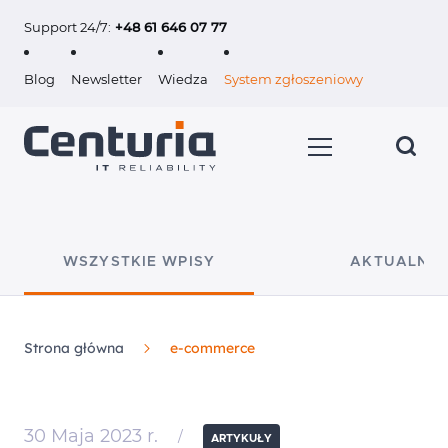
Support 24/7:
+48 61 646 07 77
Blog
Newsletter
Wiedza
System zgłoszeniowy
WSZYSTKIE WPISY
AKTUALNOŚ
Usługi
Klienci
Strona główna
e-commerce
O nas
30 Maja 2023 r.
/
Kariera
ARTYKUŁY