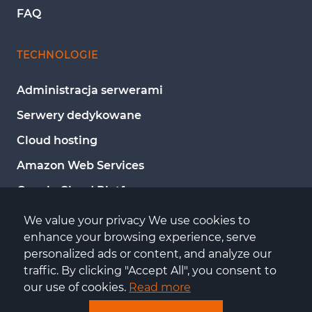
FAQ
TECHNOLOGIE
Administracja serwerami
Serwery dedykowane
Cloud hosting
Amazon Web Services
Google Cloud Platform
Microsoft Azure
We value your privacy We use cookies to 
enhance your browsing experience, serve 
Wsparcie DevOps
personalized ads or content, and analyze our 
Monitoring serwerów
traffic. By clicking "Accept All", you consent to 
our use of cookies. 
Read more