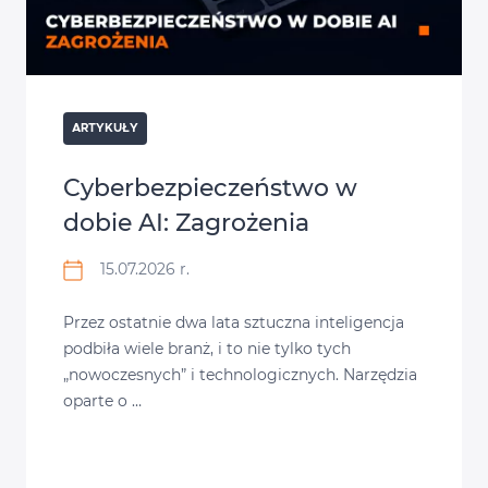
ARTYKUŁY
Cyberbezpieczeństwo w
dobie AI: Zagrożenia
15.07.2026 r.
Przez ostatnie dwa lata sztuczna inteligencja
podbiła wiele branż, i to nie tylko tych
„nowoczesnych” i technologicznych. Narzędzia
oparte o …