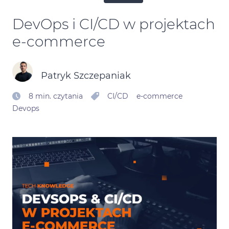
Kontakt
DevOps i CI/CD w projektach
e‑commerce
Kalendarz Black Friday
Patryk Szczepaniak
8 min. czytania
CI/CD
e-commerce
Devops