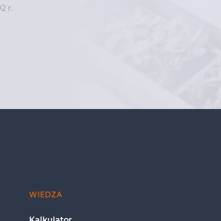
2 r.
WIEDZA
Kalkulator 