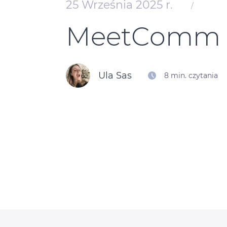
25 Września 2025 r.
/
MeetComm 
Ula Sas
8 min. czytania