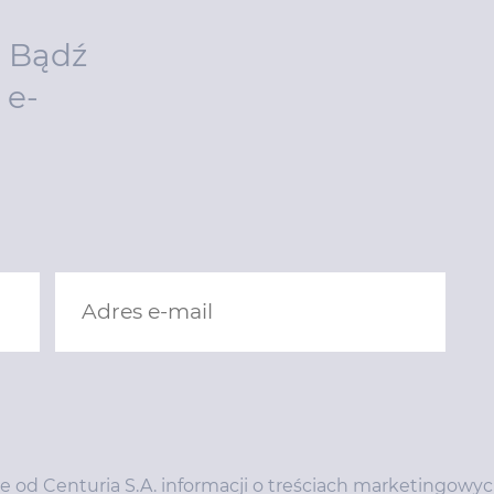
. Bądź
 e-
od Centuria S.A. informacji o treściach marketingowy