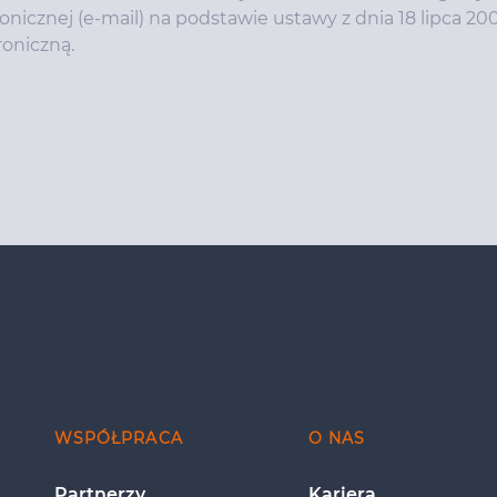
nicznej (e-mail) na podstawie ustawy z dnia 18 lipca 200
roniczną.
WSPÓŁPRACA
O NAS
Partnerzy
Kariera