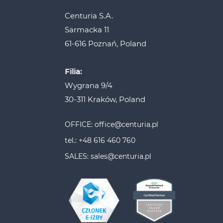
Centuria S.A.
Sarmacka 11
61-616 Poznań, Poland
Filia:
Wygrana 9/4
30-311 Kraków, Poland
OFFICE: office@centuria.pl
tel.: +48 616 460 760
SALES: sales@centuria.pl