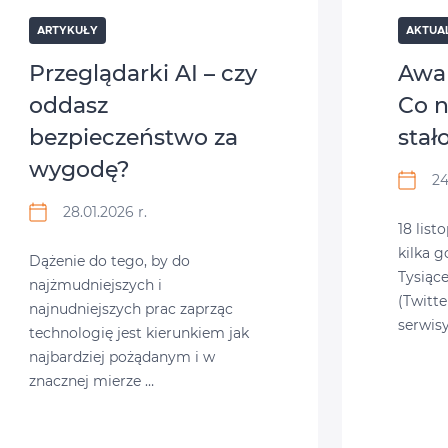
ARTYKUŁY
AKTUA
Przeglądarki AI – czy
Awar
oddasz
Co n
bezpieczeństwo za
stał
wygodę?
24
28.01.2026 r.
18 list
kilka g
Dążenie do tego, by do
Tysiąc
najżmudniejszych i
(Twitte
najnudniejszych prac zaprząc
serwis
technologię jest kierunkiem jak
najbardziej pożądanym i w
znacznej mierze …