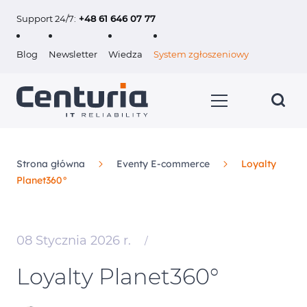
Support 24/7:
+48 61 646 07 77
Blog
Newsletter
Wiedza
System zgłoszeniowy
Strona główna
Eventy E-commerce
Loyalty
Planet360°
Usługi
Klienci
08 Stycznia 2026 r.
/
O nas
Loyalty Planet360°
Kariera