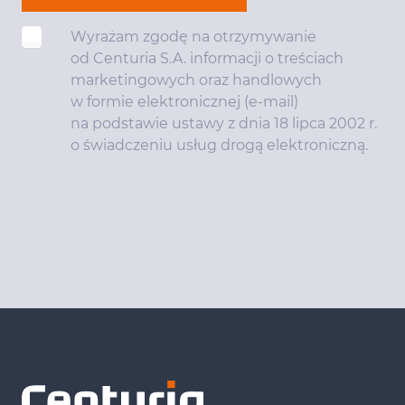
Wyrażam zgodę na otrzymywanie
od Centuria S.A. informacji o treściach
marketingowych oraz handlowych
w formie elektronicznej (e-mail)
na podstawie ustawy z dnia 18 lipca 2002 r.
o świadczeniu usług drogą elektroniczną.