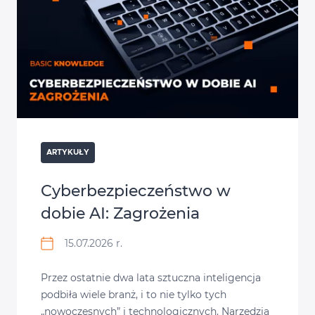
ARTYKUŁY
Cyberbezpieczeństwo w
dobie AI: Zagrożenia
15.07.2026 r.
Przez ostatnie dwa lata sztuczna inteligencja
podbiła wiele branż, i to nie tylko tych
„nowoczesnych” i technologicznych. Narzędzia