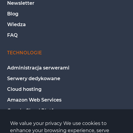
Newsletter
Blog
Wiedza
FAQ
TECHNOLOGIE
Administracja serwerami
Serwery dedykowane
Cloud hosting
Amazon Web Services
Google Cloud Platform
Microsoft Azure
We value your privacy We use cookies to 
enhance your browsing experience, serve 
Wsparcie DevOps