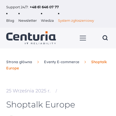
Support 24/7:
+48 61 646 07 77
Blog
Newsletter
Wiedza
System zgłoszeniowy
Strona główna
Eventy E-commerce
Shoptalk
Europe
Usługi
Klienci
25 Września 2025 r.
/
O nas
Shoptalk Europe
Kariera