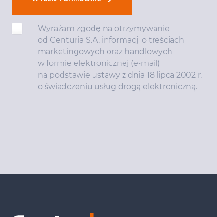
Wyrażam zgodę na otrzymywanie
od Centuria S.A. informacji o treściach
marketingowych oraz handlowych
w formie elektronicznej (e-mail)
na podstawie ustawy z dnia 18 lipca 2002 r.
o świadczeniu usług drogą elektroniczną.