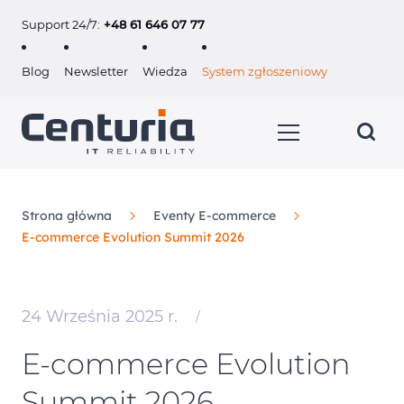
Support 24/7:
+48 61 646 07 77
Blog
Newsletter
Wiedza
System zgłoszeniowy
Strona główna
Eventy E-commerce
E‑commerce Evolution Summit 2026
Usługi
Klienci
24 Września 2025 r.
/
O nas
E‑commerce Evolution
Summit 2026
Kariera